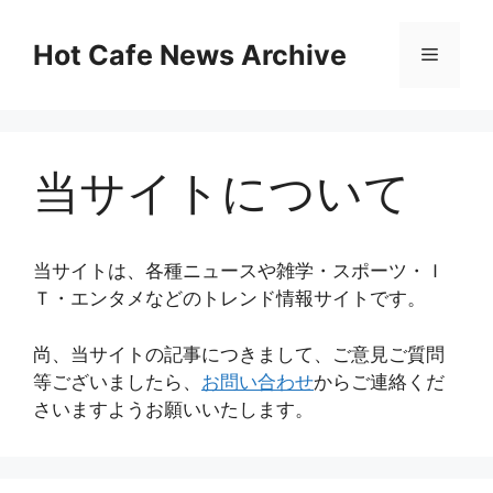
コ
ン
Hot Cafe News Archive
メ
テ
ン
ニ
ツ
へ
当サイトについて
ス
ュ
キ
ッ
ー
プ
当サイトは、各種ニュースや雑学・スポーツ・Ｉ
Ｔ・エンタメなどのトレンド情報サイトです。
尚、当サイトの記事につきまして、ご意見ご質問
等ございましたら、
お問い合わせ
からご連絡くだ
さいますようお願いいたします。